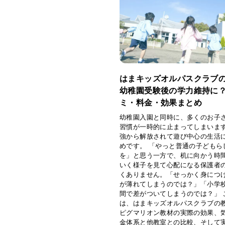
はまキッズオルパスクラブ
幼稚園受験後の学力維持に
ミ・料金・効果まとめ
幼稚園入園と同時に、多くのお子
習慣が一時的に止まってしまいま
強から解放されて遊び中心の生活
めです。 「やっと普通の子どもら
を」と思う一方で、机に向かう時
いく様子を見て心配になる保護者
くありません。「せっかく身につ
が薄れてしまうのでは？」「小学校
間で差がついてしまうのでは？」 
は、はまキッズオルパスクラブの
ピグマリオン教材の実際の効果、
金体系と他教室との比較、そして