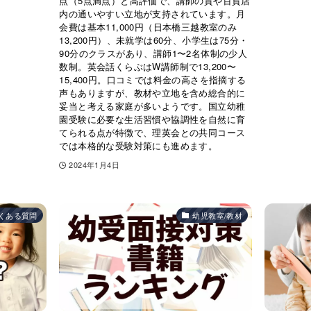
点（5点満点）と高評価で、講師の質や百貨店
内の通いやすい立地が支持されています。月
会費は基本11,000円（日本橋三越教室のみ
13,200円）、未就学は60分、小学生は75分・
90分のクラスがあり、講師1〜2名体制の少人
数制。英会話くらぶはW講師制で13,200〜
15,400円。口コミでは料金の高さを指摘する
声もありますが、教材や立地を含め総合的に
妥当と考える家庭が多いようです。国立幼稚
園受験に必要な生活習慣や協調性を自然に育
てられる点が特徴で、理英会との共同コース
では本格的な受験対策にも進めます。
2024年1月4日
くある質問
幼児教室/教材