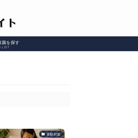
稚園を探す
n LIST
受験対策