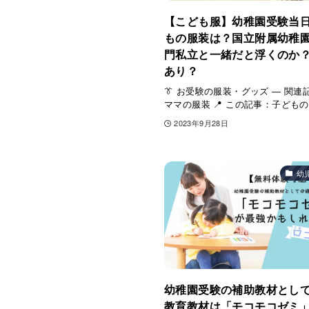
【こども服】幼稚園受験当
もの服装は？国立附属幼稚
門私立と一緒だと浮くのか
あり？
👔 お受験の服装・グッズ ― 関連
ママの服装 📍 この記事：子どもの
2023年9月28日
幼
幼稚園受験の補助教材とし
教育教材は「モコモコゼミ