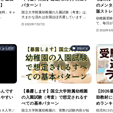
位】
パターン！
のメンタ
版ストレ
無料」キャ
国立大学附属幼稚園の入園試験（考査）は、
…
大まかな流れは全国ほぼ共通しています…
幼稚園受験
て、毎日が
2022年7月27日
2022年6
くある質問
受験対策
るんです
【暴露します】国立大学附属幼稚園
【202
しやすい
の入園試験（考査）で想定されるす
助教材に
べての基本パターン
めランキ
コネ入学／
国立大学附属幼稚園の、実際の試験内容が知
幼児向けの