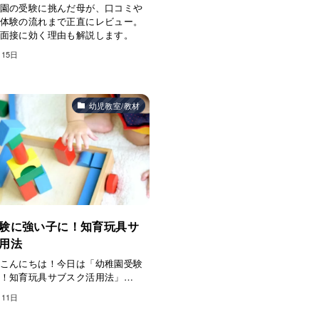
園の受験に挑んだ母が、口コミや
体験の流れまで正直にレビュー。
面接に効く理由も解説します。
月15日
幼児教室/教材
験に強い子に！知育玩具サ
用法
こんにちは！今日は「幼稚園受験
！知育玩具サブスク活用法」…
月11日