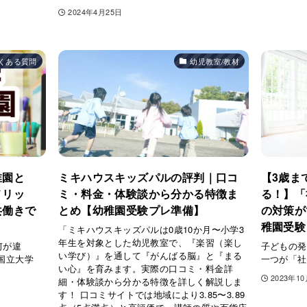
2024年4月25日
くある質問
幼児教室/教材
稚園と
ミキハウスキッズパルの評判｜口コ
【3歳ま
メリッ
ミ・料金・体験談から分かる特徴ま
る！】「
共働きで
とめ【幼稚園受験プレ準備】
の対策が
稚園受験
「ミキハウスキッズパルは0歳10か月〜小学3
年生を対象とした幼児教室で、『楽習（楽し
何が違
子どもの発
い学び）』を通して『がんばる脳』と『まる
国立大学
一つが「社
い心』を育みます。実際の口コミ・料金詳
2023年1
細・体験談から分かる特徴を詳しく解説しま
す！ 口コミサイトでは地域により3.85〜3.89