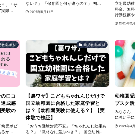
ない？」 「保育園と何が違うの？」 初…
立附属幼稚
な？」「サ
料金、無料
て実際…
2025年5月14日
行動観察や
2025年2
児教室/教材
幼児教室/教材
ーの口コ
【裏ワザ】こどもちゃれんじだけで
幼稚園受
！達成感
国立幼稚園に合格した家庭学習と
ブスク活
園受験の
は？【幼稚園受験に使える？】【実
みなさん、
体験で検証】
に強い子に
「幼児ポピ
「おうち受験対策不安」「ちゃれんじ効果あ
2024年4
あるか…
る？」「教材なに選ぶべき？」 国立幼稚…