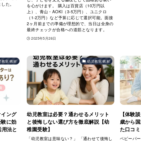
ました。
を心がけます。 購入は百貨店（10万円以
上）、青山・AOKI（3-5万円）、ユニクロ
（1-2万円）など予算に応じて選択可能。面接
2ヶ月前までの準備が理想的で、当日は全身の
最終チェックが合格への道筋となります。
2025年5月26日
児教室/教材
幼児教室/教材
オイング
幼児教室は必要？通わせるメリット
【体験談
受験に効
と後悔しない選び方を徹底解説【幼
歳から国
活用法と
稚園受験】
た口コミ
「幼児教室は意味ない？」 「通わせて後悔し
ベビーパー