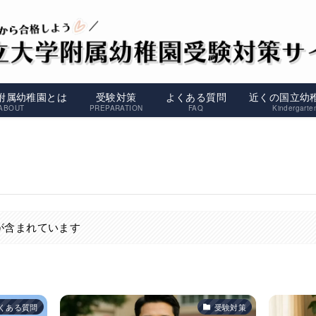
附属幼稚園とは
受験対策
よくある質問
近くの国立幼
ABOUT
PREPARATION
FAQ
Kindergarte
が含まれています
くある質問
受験対策