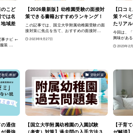
日のこど
【2026最新版】幼稚園受験の面接対
【口コミ
園では名
策できる書籍おすすめランキング！
策？ベビ
？地域差
たリアル
この記事では、国立大学附属幼稚園受験の面
接対策に焦点を当て、おすすめの面接対…
今回は、「
興味がある
記事ナビ ←
2023年9月27日
服装 …
2023年2
児教室/教材
受験対策
ての通信
【国立大学附属幼稚園の入園試験
【子育て
」が最強
（考査）対策】過去問の入手方法３
ゼ解消】