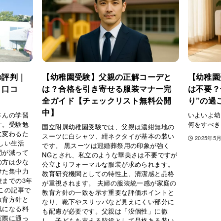
の評判｜
【幼稚園受験】父親の正解コーデと
【幼稚園
？口コ
は？合格を引き寄せる服装マナー完
は不要？
全ガイド【チェックリスト無料公開
り”の過
中】
さんの学習
いよいよ幼
す。受験勉
何をすべき
国立附属幼稚園受験では、父親は濃紺無地の
に変わるた
スーツに白シャツ、紺ネクタイが基本の装い
2025年5
しい生活
です。 黒スーツは冠婚葬祭用の印象が強く
間が減って
NGとされ、私立のような華美さは不要ですが
の方は少な
公立よりフォーマルな服装が求められます。
けた集中力
教育研究機関としての特性上、清潔感と品格
までの3年
が重視されます。 夫婦の服装統一感が家庭の
この記事で
教育方針の一致を示す重要な評価ポイントと
教育方針と
なり、靴下やスリッパなど見えにくい部分に
気になる料
も配慮が必要です。父親は「没個性」に徹
実際に通っ
し、子どもを支える脇役として品格ある装い