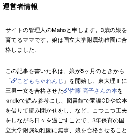
運営者情報
サイトの管理人のMahoと申します。3歳の娘を
育てるママです。娘は国立大学附属幼稚園に合
格しました。
この記事を書いた私は、娘が5ヶ月のときから
「
こどもちゃれんじ
」を開始し、東大理Ⅲに
三男一女を合格させた
佐藤 亮子さんの本
を
kindleで読み参考にし、図書館で童謡CDや絵本
を借りて読み聞かせをし、など、こつこつ工夫
をしながら日々を過ごすことで、3年保育の国
立大学附属幼稚園に無事、娘を合格させること