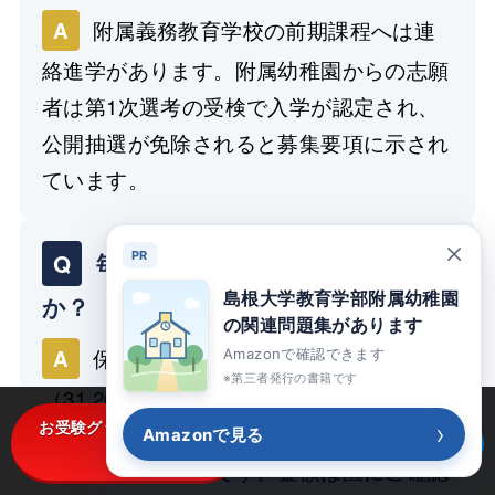
附属義務教育学校の前期課程へは連
A
絡進学があります。附属幼稚園からの志願
者は第1次選考の受検で入学が認定され、
公開抽選が免除されると募集要項に示され
ています。
×
Q
毎月の費用はどれくらいです
PR
島根大学教育学部附属幼稚園
か？
の関連問題集があります
保育料（月6,100円ほど）と入園料
A
Amazonで確認できます
※第三者発行の書籍です
（31,200円）はどちらも無償化の対象で
›
お受験グッズを楽天で見
す。実質の負担は、在園中の教材費や保護
Amazonで見る
Amazonで見る
る
者会費などの実費です。金額は園にご確認