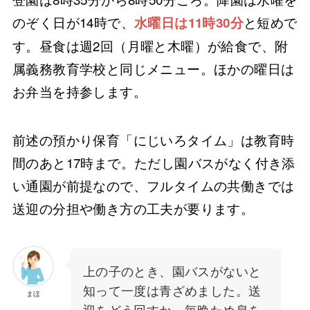
のぞく日が14時で、
と短めで
水曜日は11時30分
す。昼食は週2回（月曜と木曜）が給食で、附
属義務教育学校と同じメニュー。ほかの曜日は
お弁当を持参します。
前述の預かり保育「にじいろタイム」は教育時
間のあと17時まで。ただし園バスがなく付き添
い通園が前提なので、フルタイムの共働きでは
送迎の分担や働き方の工夫が要ります。
上の子のとき、園バスがないと
知って一度は青ざめました。送
まほ
迎をどう回すか、毎晩ため息を