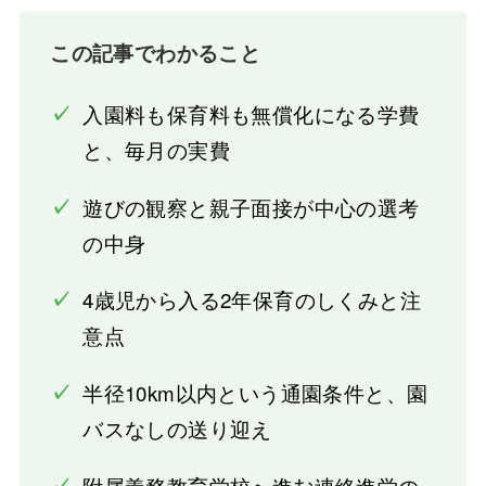
この記事でわかること
✓
入園料も保育料も無償化になる学費
と、毎月の実費
✓
遊びの観察と親子面接が中心の選考
の中身
✓
4歳児から入る2年保育のしくみと注
意点
✓
半径10km以内という通園条件と、園
バスなしの送り迎え
✓
附属義務教育学校へ進む連絡進学の