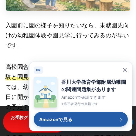
入園前に園の様子を知りたいなら、未就園児向
けの幼稚園体験や園見学に行ってみるのが早い
です。
高松園舎では、入園前の親子に向けた
幼稚園体
×
PR
験と園見学
を開いています。令和9年度に向け
香川大学教育学部附属幼稚園
ては、幼稚園体験が5月15日・6月2日・7月21
の関連問題集があります
日に開かれます。園見学は9月2日から9月11日
Amazonで確認できます
※第三者発行の書籍です
の予定です。開催日は年度で変わり、本記事の
更新時点ですでに終了した回もあります。木の
›
お受験グッズを楽天で見
Amazonで見る
Amazonで見る
遊具で遊ぶ子どもや先生の様子を実際に見られ
る