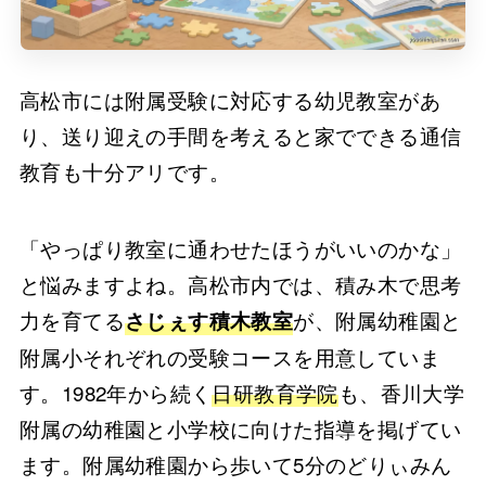
高松市には附属受験に対応する幼児教室があ
り、送り迎えの手間を考えると家でできる通信
教育も十分アリです。
「やっぱり教室に通わせたほうがいいのかな」
と悩みますよね。高松市内では、積み木で思考
力を育てる
が、附属幼稚園と
さじぇす積木教室
附属小それぞれの受験コースを用意していま
す。1982年から続く
日研教育学院
も、香川大学
附属の幼稚園と小学校に向けた指導を掲げてい
ます。附属幼稚園から歩いて5分のどりぃみん