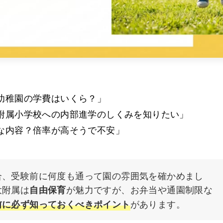
幼稚園の学費はいくら？」
附属小学校への内部進学のしくみを知りたい」
な内容？倍率が高そうで不安」
合、受験前に何度も通って園の雰囲気を確かめまし
大附属は
が魅力ですが、お弁当や通園制限な
自由保育
があります。
前に必ず知っておくべきポイント