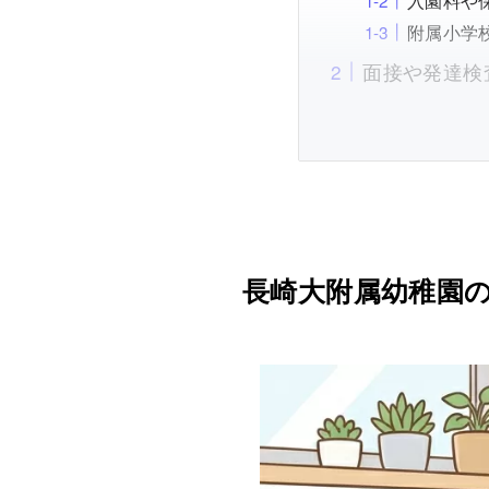
入園料や
附属小学
面接や発達検
長崎大附属幼稚園