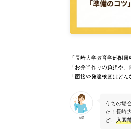
「長崎大学教育学部附属
「お弁当作りの負担や、
「面接や発達検査はどん
うちの場
た！長崎
まほ
ど、
入園