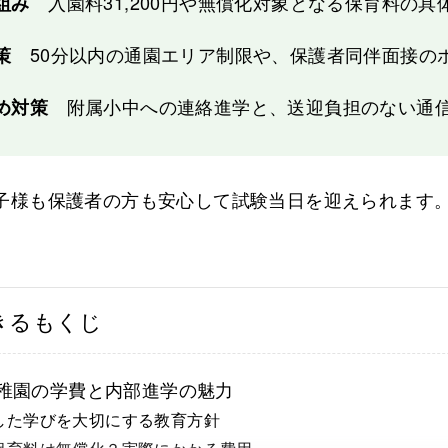
入園料31,200円や無償化対象となる保育料の具
組み
50分以内の通園エリア制限や、保護者同伴面接の
策
附属小中への連絡進学と、送迎負担のない通
め対策
子様も保護者の方も安心して試験当日を迎えられます
きるもくじ
稚園の学費と内部進学の魅力
した学びを大切にする教育方針