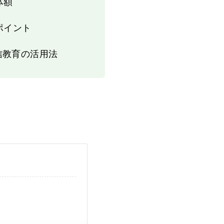
体額
ポイント
信教育の活用法
。