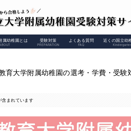
附属幼稚園とは
受験対策
よくある質問
近くの国立幼
ABOUT
PREPARATION
FAQ
Kindergarte
教育大学附属幼稚園の選考・学費・受験
が含まれています