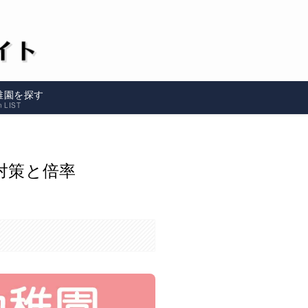
稚園を探す
n LIST
対策と倍率