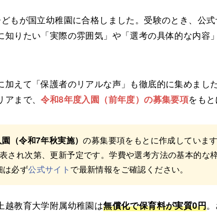
子どもが国立幼稚園に合格しました。受験のとき、公式
に知りたい「実際の雰囲気」や「選考の具体的な内容
に加えて「保護者のリアルな声」も徹底的に集めまし
リアまで、
をもと
令和8年度入園（前年度）の募集要項
の募集要項をもとに作成していま
入園（令和7年秋実施）
表され次第、更新予定です。学費や選考方法の基本的な
細は必ず
公式サイト
で最新情報をご確認ください。
上越教育大学附属幼稚園は
。
無償化で保育料が実質0円